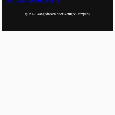
code sociale ondernemingen
© 2026 Aangedreven door
Refugee
Company