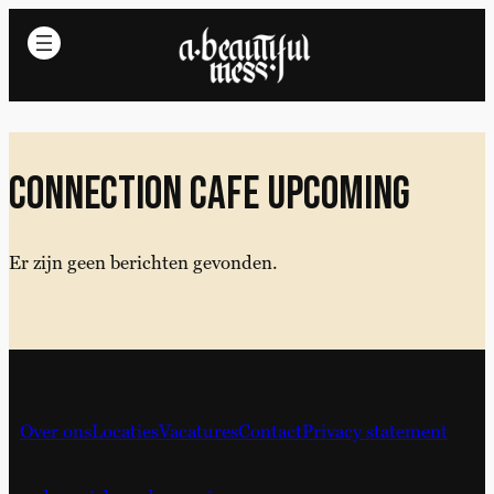
Ga
naar
de
inhoud
Connection cafe upcoming
Er zijn geen berichten gevonden.
Over ons
Locaties
Vacatures
Contact
Privacy statement