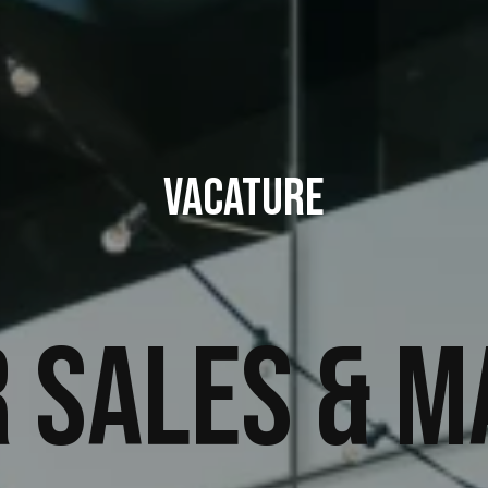
vacature
 Sales & M