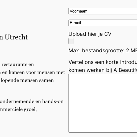
v
o
E
o
m
Upload hier je CV
r
n Utrecht
a
n
i
a
Max. bestandsgrootte: 2 M
l
a
(
Vertel ons een korte introdu
restaurants en
m
V
komen werken bij A Beautif
n en kansen voor mensen met
(
e
eenlopende mensen samen
V
r
e
e
r
en ondernemende en hands-on
i
e
mmerciële groei,
s
i
t
s
)
t