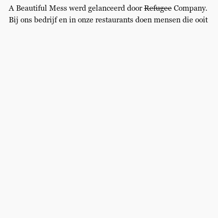
A Beautiful Mess werd gelanceerd door
Refugee
Company.
Bij ons bedrijf en in onze restaurants doen mensen die ooit
naar Nederland zijn gevlucht praktijkervaring op. Onze
medewerkers bouwen een netwerk op, leren Nederlands
spreken en zoeken de rust op om te ontdekken wat ze in de
toekomst willen doen. Zoals kok of kelner worden, een
baan bij een andere bar of restaurant, of naar school om
hun (horeca)diploma te halen. Als het restaurantbedrijf
niet hun ding is, is het ook goed: er is meer in het leven
dan eten en drinken.