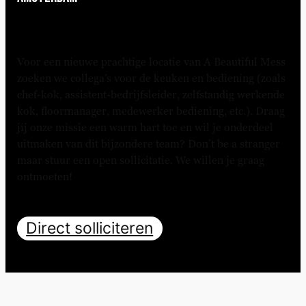
Voor een nieuwe prachtige locatie van A Beautiful Mess
zoeken we collega’s voor de keuken en bediening (zoals
chef-kok, assistent-bedrijfsleider, zelfstandig werkende
kok, floormanager, medewerker bediening, etc.). Draag
jij onze missie een warm hart toe en wil je onderdeel
uitmaken van dit bijzondere team? Don’t be a stranger
maar stuur een open sollicitatie. We willen je graag
ontmoeten!
Direct solliciteren